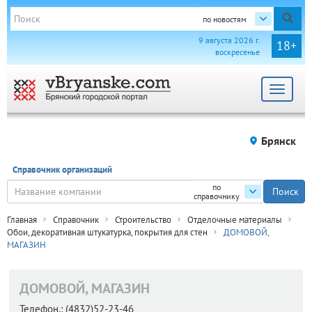
по новостям
9 августа 2026 г.
18+
воскресенье
Toggle
navigat
Брянск
Справочник организаций
по
справочнику
Главная
Справочник
Строительство
Отделочные материалы
Обои, декоративная штукатурка, покрытия для стен
ДОМОВОЙ,
МАГАЗИН
ДОМОВОЙ, МАГАЗИН
Телефон.:
(4832)52-23-46