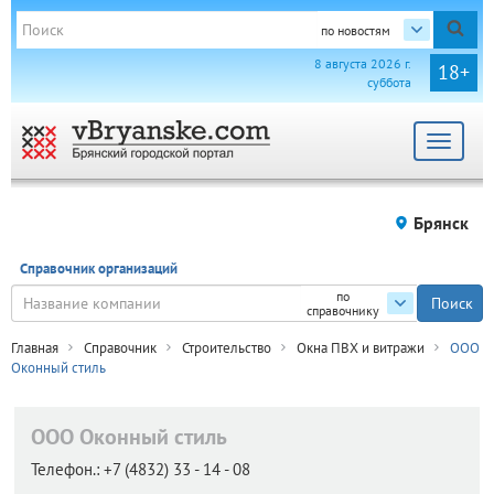
по новостям
8 августа 2026 г.
18+
суббота
Toggle
navigat
Брянск
Справочник организаций
по
справочнику
Главная
Справочник
Строительство
Окна ПВХ и витражи
ООО
Оконный стиль
ООО Оконный стиль
Телефон.:
+7 (4832) 33 - 14 - 08