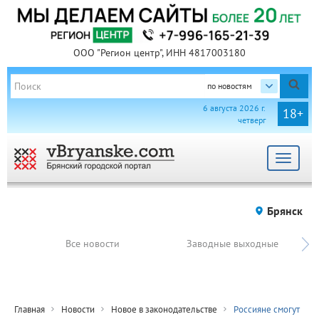
ООО "Регион центр", ИНН 4817003180
по новостям
6 августа 2026 г.
18+
четверг
Toggle
navigat
Брянск
Все новости
Заводные выходные
Главная
Новости
Новое в законодательстве
Россияне смогут