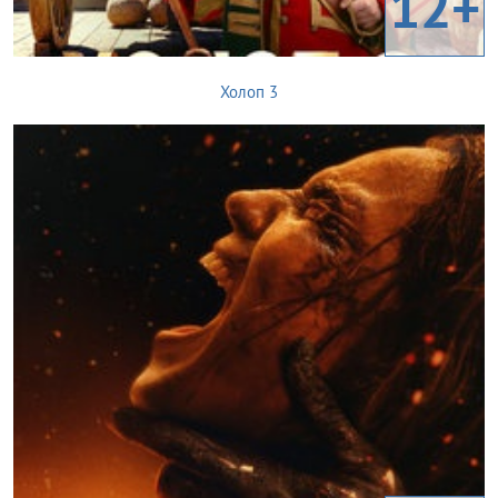
12+
Холоп 3