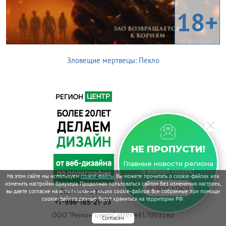
18+
Зловещие мертвецы: Пекло
НЕ ПРОПУСТИ!
Главные новости региона
в вашей почте!
На этом сайте мы используем
cookie-файлы
. Вы можете прочитать о cookie-файлах или
изменить настройки браузера. Продолжая пользоваться сайтом без изменения настроек,
ПОДПИСАТЬСЯ
вы даете согласие на использование ваших cookie-файлов. Все собранные при помощи
cookie-файлов данные будут храниться на территории РФ.
ООО "Регион центр", ИНН 4817003180
Согласен