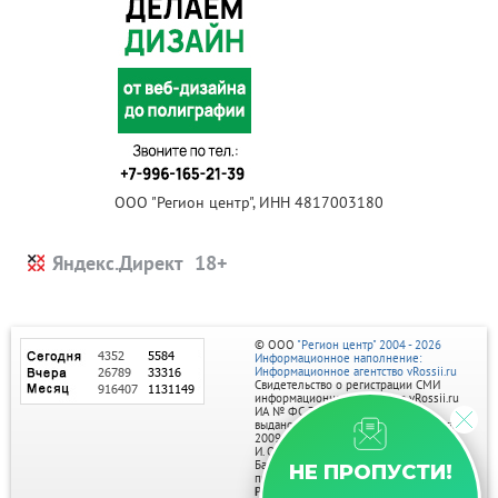
ООО "Регион центр", ИНН 4817003180
Яндекс.Директ
© ООО
"Регион центр" 2004 - 2026
Информационное наполнение:
Информационное агентство vRossii.ru
Свидетельство о регистрации СМИ
информационного агентства vRossii.ru
ИА № ФС 77‑35502
выдано РОСКОМНАДЗОРом 04 марта
2009г.
И. О. Главного редактора Нарыков А. Н.
Баннеры на портале размещаются на
НЕ ПРОПУСТИ!
правах рекламы.
Реклама на портале: