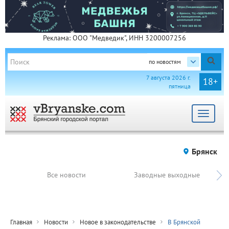
Реклама: ООО "Медведик", ИНН 3200007256
по новостям
7 августа 2026 г.
18+
пятница
Toggle
navigat
Брянск
Все новости
Заводные выходные
Главная
Новости
Новое в законодательстве
В Брянской