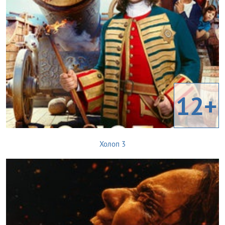
12+
Холоп 3