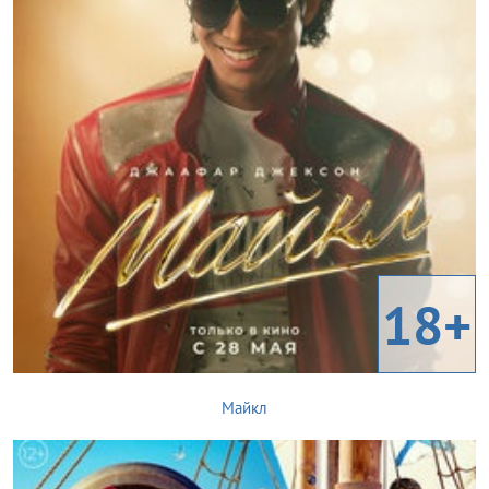
18+
Майкл