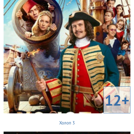
12+
Холоп 3