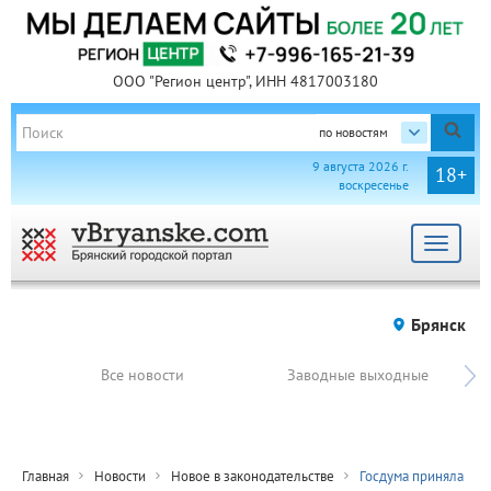
ООО "Регион центр", ИНН 4817003180
по новостям
9 августа 2026 г.
18+
воскресенье
Toggle
navigat
Брянск
Все новости
Заводные выходные
Главная
Новости
Новое в законодательстве
Госдума приняла