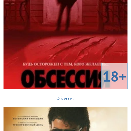
18+
Обсессия