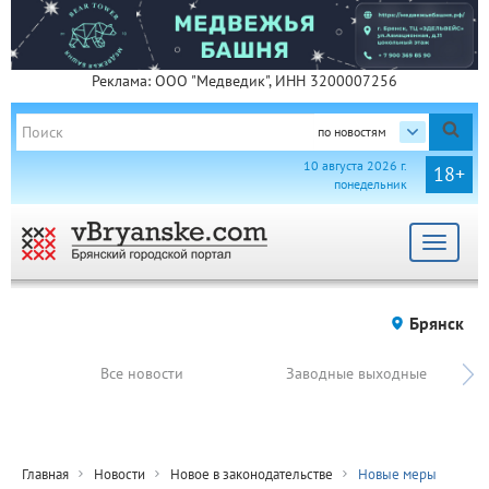
Реклама: ООО "Медведик", ИНН 3200007256
по новостям
10 августа 2026 г.
18+
понедельник
Toggle
navigat
Брянск
Все новости
Заводные выходные
Главная
Новости
Новое в законодательстве
Новые меры