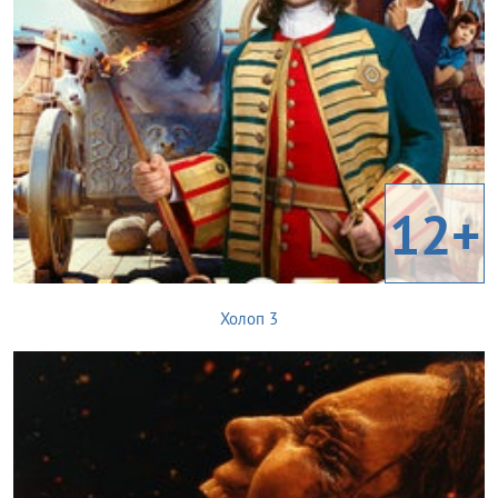
12+
Холоп 3