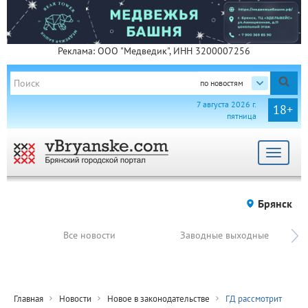
Реклама: ООО "Медведик", ИНН 3200007256
по новостям
7 августа 2026 г.
18+
пятница
Toggle
navigat
Брянск
Все новости
Заводные выходные
Главная
Новости
Новое в законодательстве
ГД рассмотрит