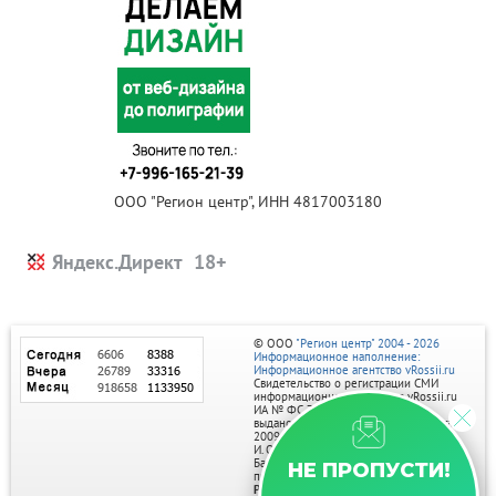
ООО "Регион центр", ИНН 4817003180
Яндекс.Директ
© ООО
"Регион центр" 2004 - 2026
Информационное наполнение:
Информационное агентство vRossii.ru
Свидетельство о регистрации СМИ
информационного агентства vRossii.ru
ИА № ФС 77‑35502
выдано РОСКОМНАДЗОРом 04 марта
2009г.
И. О. Главного редактора Нарыков А. Н.
Баннеры на портале размещаются на
НЕ ПРОПУСТИ!
правах рекламы.
Реклама на портале: