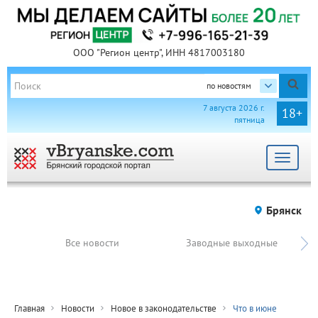
ООО "Регион центр", ИНН 4817003180
по новостям
7 августа 2026 г.
18+
пятница
Toggle
navigat
Брянск
Все новости
Заводные выходные
Главная
Новости
Новое в законодательстве
Что в июне