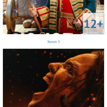
12+
Холоп 3