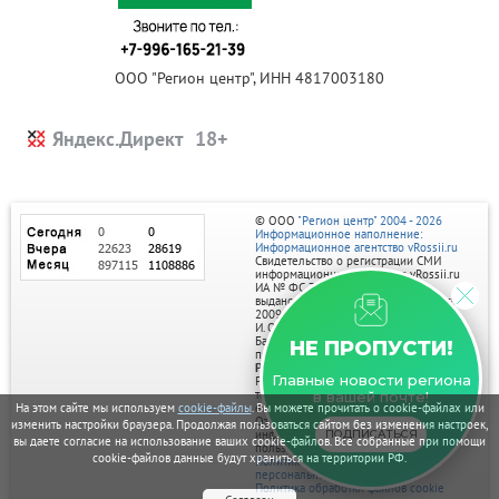
ООО "Регион центр", ИНН 4817003180
Яндекс.Директ
© ООО
"Регион центр" 2004 - 2026
Информационное наполнение:
Информационное агентство vRossii.ru
Свидетельство о регистрации СМИ
информационного агентства vRossii.ru
ИА № ФС 77‑35502
выдано РОСКОМНАДЗОРом 04 марта
2009г.
И. О. Главного редактора Нарыков А. Н.
Баннеры на портале размещаются на
НЕ ПРОПУСТИ!
правах рекламы.
Реклама на портале:
Главные новости региона
Рекламное агентство "Умный маркетинг"
тел. 7-910-267-70-40,
в вашей почте!
email: umnyy.marketing@yandex.ru
На этом сайте мы используем
cookie-файлы
. Вы можете прочитать о cookie-файлах или
Отдельные публикации могут содержать
изменить настройки браузера. Продолжая пользоваться сайтом без изменения настроек,
информацию, не предназначенную для
ПОДПИСАТЬСЯ
вы даете согласие на использование ваших cookie-файлов. Все собранные при помощи
пользователей до 18 лет.
cookie-файлов данные будут храниться на территории РФ.
Политика в отношении обработки
персональных данных
Политика обработки файлов cookie