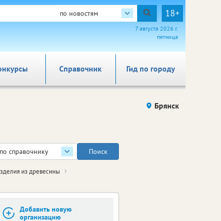
18+
по новостям
7 августа 2026 г.
пятница
онкурсы
Справочник
Гид по городу
Брянск
по справочнику
зделия из древесины
Добавить новую
организацию