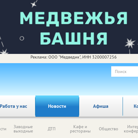
Реклама: ООО "Медведик", ИНН 3200007256
Работа у нас
Новости
Афиша
К
Заводные
Кафе и
Инте
сти
ДТП
Общество
выходные
рестораны
конфе