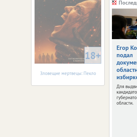
Послед
Егор К
18+
подал
докуме
област
Зловещие мертвецы: Пекло
избирк
Для выдв
кандидато
губернат
области.