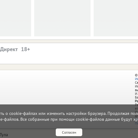
.Директ
©
И
С
И
в
И.
Б
Р
Р
e
О
ать о cookie-файлах или изменить настройки браузера. Продолжая поль
д
ie-файлов. Все собранные при помощи cookie-файлов данные будут хр
П
П
Согласен
Тула