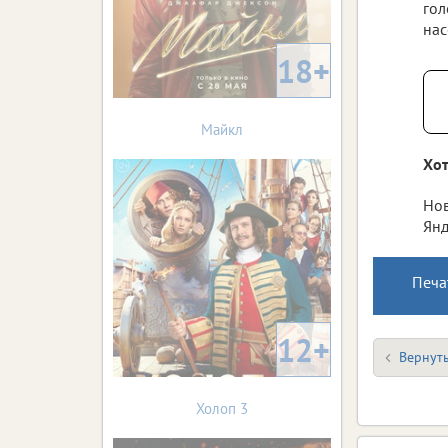
гол
нас
18+
Майкл
Хот
Нов
Янд
Печа
12+
Вернуть
Холоп 3