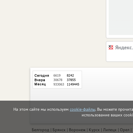
Яндекс
На этом сайте мы используем
cookie-файлы
. Вы можете прочит
использование ваших cook
Белгород
Брянск
Воронеж
Курск
Липецк
Орел