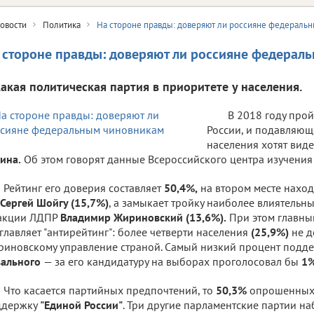
овости
Политика
На стороне правды: доверяют ли россияне федераль
 стороне правды: доверяют ли россияне федерал
какая политическая партия в приоритете у населения.
В 2018 году про
России, и подавляющ
населения хотят виде
ина.
Об этом говорят данные Всероссийского центра изучения
Рейтинг его доверия составляет
50,4%,
на втором месте нахо
Сергей Шойгу (15,7%)
, а замыкает тройку наиболее влиятельн
акции ЛДПР
Владимир Жириновский (13,6%).
При этом главны
главляет "антирейтинг": более четверти населения
(25,9%)
не 
иновскому управление страной. Самый низкий процент подд
вального
— за его кандидатуру на выборах проголосовал бы
1
Что касается партийных предпочтений, то
50,3%
опрошенных 
ддержку
"Единой России"
. Три другие парламентские партии н