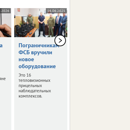
6.2026
16.06.2025
05.06.2025
а
Пограничникам
Александр
ФСБ вручили
Богомаз принял
новое
участие в
оборудование
совещании
минобороны
Это 16
яне
тепловизионных
Обсуждался вопрос
прицельных
разминирования
наблюдательных
приграничья.
комплексов.