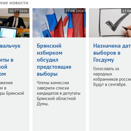
ние новости
02.07.2026
29.06.2026
17.0
овальчук
Брянский
Назначена дат
избирком
выборов в
нты в
обсудил
Госдуму
ной
предстоящие
Голосовать за
ом
выборы
народных
избранников росси
ижения
Члены комиссии
будут в сентябре.
м в
заверили списки
оры Брянской
кандидатов в депутаты
Брянской областной
Думы.