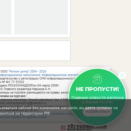
 ООО
"Регион центр" 2004 - 2026
нформационное наполнение: Информационное агентство vRossii.ru
видетельство о регистрации СМИ информационного агентства vRossii.ru
А № ФС 77‑35502
ыдано РОСКОМНАДЗОРом 04 марта 2009г.
НЕ ПРОПУСТИ!
 О. Главного редактора Нарыков А. Н.
аннеры на портале размещаются на правах рекламы.
еклама на портале:
Главные новости региона
екламное агентство "Умный маркетинг" тел. 7-910-267-70-40,
в вашей почте!
mail: umnyy.marketing@yandex.ru
тдельные публикации могут содержать информацию, не предназначенную
зоваться сайтом без изменения настроек, вы даете согласие на
ля пользователей до 18 лет.
ПОДПИСАТЬСЯ
аниться на территории РФ.
олитика в отношении обработки персональных данных
олитика обработки файлов cookie