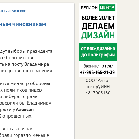
ным чиновникам
ьным чиновникам
йдут выборы президента
ее большинство
ть на посту
Владимира
 общественного мнения.
ООО "Регион
дится министр обороны
центр", ИНН
ых политиков лидер
4817003180
й либерал страны
доверили бы Владимиру
ержки у
Алексея
%
опрошенных.
высказались в
абрали гораздо меньше