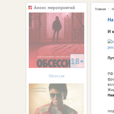
Анонс мероприятий
Главная
Н
На
И 
Пут
18+
РФ
Обсессия
фр
воз
Жир
На
по