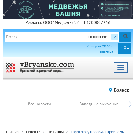
Реклама: ООО "Медведик", ИНН 3200007256
по новостям
7 августа 2026 г.
18+
пятница
Toggle
navigat
Брянск
Все новости
Заводные выходные
Главная
Новости
Политика
Евросоюзу пророчат проблемы