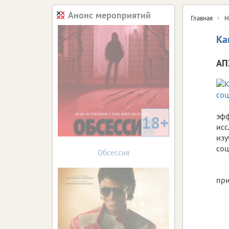
Анонс мероприятий
Главная
Н
Ка
АП
эфф
18+
исс
изу
соц
Обсессия
при