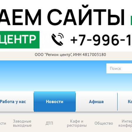
ООО "Регион центр", ИНН 4817003180
Работа у нас
Новости
Афиша
К
Заводные
Кафе и
Инте
сти
ДТП
Общество
выходные
рестораны
конфе