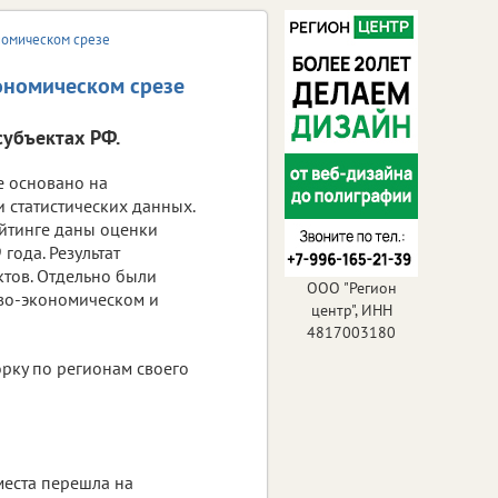
номическом срезе
ономическом срезе
субъектах РФ.
е основано на
 статистических данных.
йтинге даны оценки
года. Результат
ктов. Отдельно были
ООО "Регион
во-экономическом и
центр", ИНН
4817003180
орку по регионам своего
места перешла на