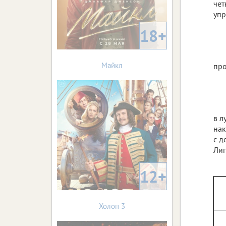
чет
упр
18+
Майкл
про
в л
нак
с д
Лип
12+
Холоп 3