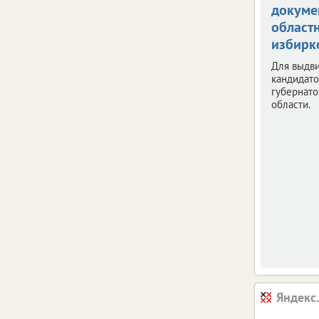
докуме
област
избирк
Для выдв
кандидато
губернат
области.
Яндекс