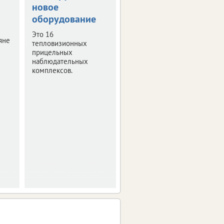
новое
участие в
оборудование
совещании
минобороны
Это 16
яне
тепловизионных
Обсуждался вопрос
прицельных
разминирования
наблюдательных
приграничья.
комплексов.