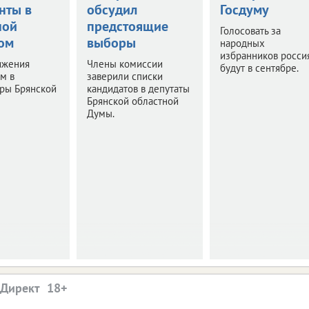
нты в
обсудил
Госдуму
ной
предстоящие
Голосовать за
ом
выборы
народных
избранников росси
ижения
Члены комиссии
будут в сентябре.
м в
заверили списки
оры Брянской
кандидатов в депутаты
Брянской областной
Думы.
.Директ