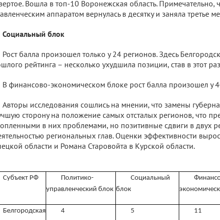
вертое. Вошла в топ-10 Воронежская область. Примечательно, 
авленческим аппаратом вернулась в десятку и заняла третье ме
Социальный блок
Рост балла произошел только у 24 регионов. Здесь Белгородск
шлого рейтинга – несколько ухудшила позиции, став в этот раз
В финансово-экономическом блоке рост балла произошел у 4
Авторы исследования сошлись на мнении, что замены губерн
учшую сторону на положение самых отсталых регионов, что пре
опленными в них проблемами, но позитивные сдвиги в двух р
еятельностью региональных глав. Оценки эффективности вырос
ецкой области и Романа Старовойта в Курской области.
Субъект РФ
Политико-
Социальный
Финансо
управленческий блок
блок
экономическ
Белгородская
4
5
11