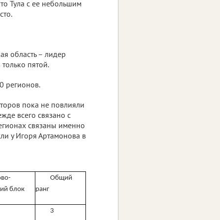
что Тула с ее небольшим
сто.
ая область – лидер
 только пятой.
0 регионов.
аторов пока не повлияли
жде всего связано с
егионах связаны именно
ли у Игоря Артамонова в
во-
Общий
ий блок
ранг
3