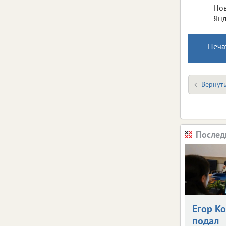
Нов
Янд
Печа
Вернуть
Послед
Егор К
подал