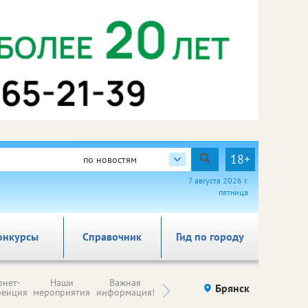
18+
по новостям
7 августа 2026 г.
пятница
онкурсы
Справочник
Гид по городу
Н
рнет-
Наши
Важная
Происшествия
Брянск
Здоровье
комп
ренция
мероприятия
информация!
п
ре