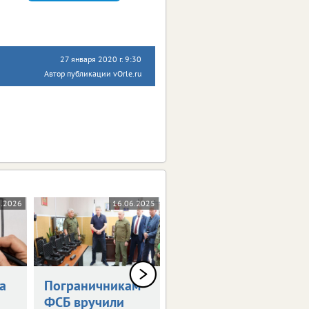
27 января 2020 г. 9:30
Автор публикации vOrle.ru
6.2026
16.06.2025
05.06.2025
а
Пограничникам
Александр
ФСБ вручили
Богомаз принял