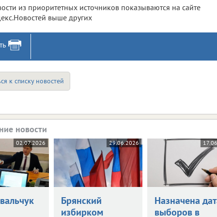
ости из приоритетных источников показываются на сайте
екс.Новостей выше других
ть
ся к списку новостей
ние новости
02.07.2026
29.06.2026
17.0
овальчук
Брянский
Назначена дат
избирком
выборов в