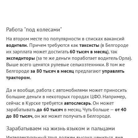
Работа "под колесами"
На втором месте по популярности в списках вакансий
водители.
Причем требуются как
таксисты
(в Белгороде
их зарплата может достигать
60 тысяч в месяц
), так
экспедиторы
(за те же деньги поработает водитель Орла).
Выше всего ценятся рулевые сельхозтехники. В том же
Белгороде
за 80 тысяч в месяц
предлагают
управлять
трактором.
Да и вообще, работа с автомобилями может приносить
большие деньги в некоторых городах ЦФО. Например,
сейчас в Курске требуется
автослесарь
. Он может
зарабатывать
до 60 тысяч
в месяц. Чуть больше —
от 40
до 80 тысяч,
он же может получать в Белгороде.
Зарабатываем на жизнь языком и пальцами
Интеллектуальный труд должен высоко цениться, вне