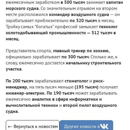
ежемесячным заработком
в 500 тысяч
занимает
капитан
морского судна.
Со значительным отрывом на втором
месте расположился
командир воздушного судна
— он
зарабатывает приблизительно
по 320 тысяч
в месяц.
Тройку самых "богатых" профессий замыкает
технолог
золотодобывающей промышленности — 312 тысяч в
месяц.
Представитель спорта,
главный тренер по хоккею,
официально зарабатывает
по 300 тысяч
. Столько же, к
слову, ежемесячно достается
начальнику строительного
участка.
По 200 тысяч
зарабатывают
стоматолог
и
риск-
менеджер,
на пять тысяч меньше
(195 тысяч)
получает
инженер-электрик.
По 190 тысяч
может зарабатывать
ежемесячно
аналитик в сфере информатики и
вычислительной техники
и
второй пилот воздушного
судна.
← Вернуться к новостям
Другие новости в