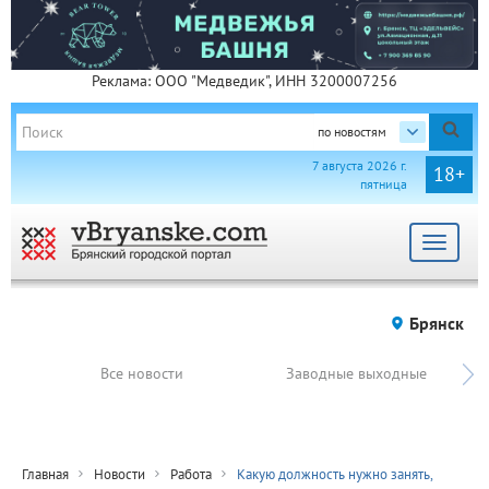
Реклама: ООО "Медведик", ИНН 3200007256
по новостям
7 августа 2026 г.
18+
пятница
Toggle
navigat
Брянск
Все новости
Заводные выходные
Главная
Новости
Работа
Какую должность нужно занять,