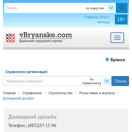
по новостям
7 августа 2026 г.
18+
пятница
Toggle
navigat
Брянск
Справочник организаций
по
справочнику
Главная
Справочник
Строительство
Рольставни и жалюзи
Домашний дизайн
Домашний дизайн
Телефон.:
(4832)37-15-96