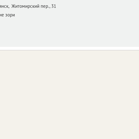
янск,
Житомирский пер., 31
ие зори