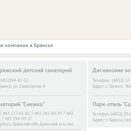
е компании в Брянске
режский детский санаторий
Деснянские зо
(4832)94-91-52
Телефон:
(4832) 57
Брянск,
ул. Санаторная, 4
Адрес:
г. Брянск,
Жит
наторий "Снежка"
Парк-отель "С
7 483 277-03-82 7 483 241-69-19 7 483
Телефон:
(4832) 59-
 7 483 294-93-37
Адрес:
г. Брянск,
пер
Брянск,
Брянская обл, Брянский р-н, пос.
й Снежка