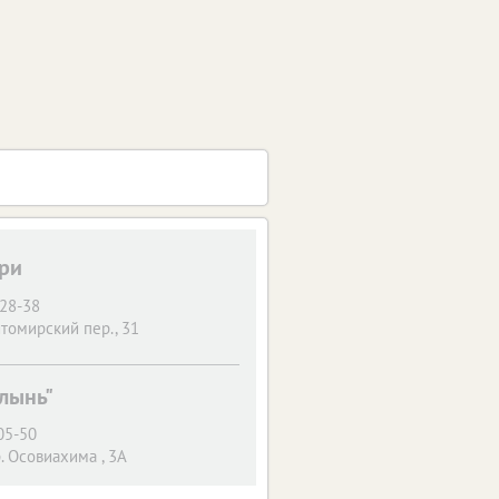
ри
-28-38
омирский пер., 31
алынь"
05-50
. Осовиахима , 3А