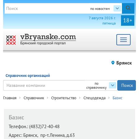
по новостям
7 августа 2026 г.
18+
пятница
Toggle
navigat
Брянск
Справочник организаций
по
справочнику
Главная
Справочник
Строительство
Спецодежда
Базис
Базис
Телефон.:
(4832)72-40-48
Адрес:
Брянск,
пр-т.Ленина, д.63