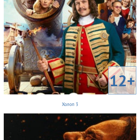
12+
Холоп 3