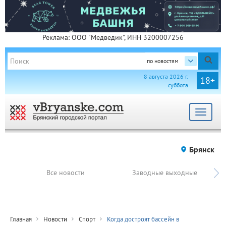
Реклама: ООО "Медведик", ИНН 3200007256
по новостям
8 августа 2026 г.
18+
суббота
Toggle
navigat
Брянск
Все новости
Заводные выходные
Главная
Новости
Спорт
Когда достроят бассейн в