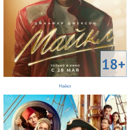
18+
Майкл