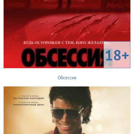
18+
Обсессия