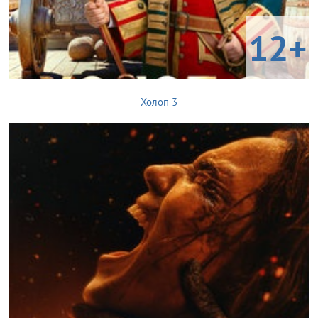
12+
Холоп 3