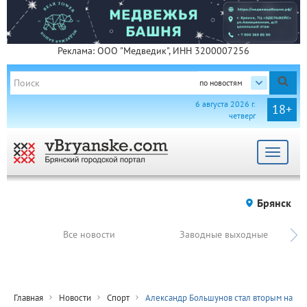
Реклама: ООО "Медведик", ИНН 3200007256
по новостям
6 августа 2026 г.
18+
четверг
Toggle
navigat
Брянск
Все новости
Заводные выходные
Главная
Новости
Спорт
Александр Большунов стал вторым на