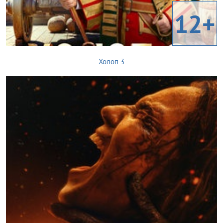
12+
Холоп 3