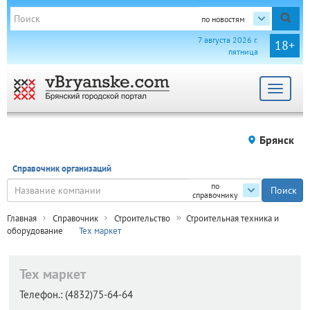
по новостям
7 августа 2026 г.
18+
пятница
Toggle
navigat
Брянск
Справочник организаций
по
справочнику
Главная
Справочник
Строительство
Строительная техника и
оборудование
Тех маркет
Тех маркет
Телефон.:
(4832)75-64-64