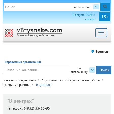
по новостям
6 августа 2026 г.
18+
четверг
Toggle
navigat
Брянск
Справочник организаций
по
справочнику
Главная
Справочник
Строительство
Строительные работы
Сварочные работы
"В центрах"
"В центрах"
Телефон.:
(4832) 33-36-95