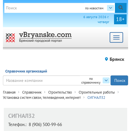
по новостям
6 августа 2026 г.
18+
четверг
Toggle
navigat
Брянск
Справочник организаций
по
справочнику
Главная
Справочник
Строительство
Строительные работы
Установка систем связи, телевидения, интернет
СИГНАЛ32
СИГНАЛ32
Телефон.:
8 (906) 500-99-66