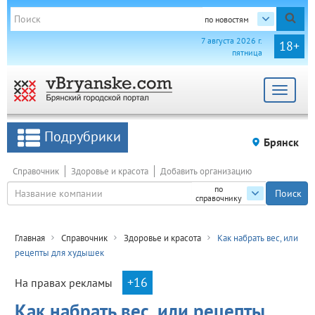
по новостям
7 августа 2026 г.
18+
пятница
Toggle
navigat
Подрубрики
Брянск
Справочник
Здоровье и красота
Добавить организацию
по
справочнику
Главная
Справочник
Здоровье и красота
Как набрать вес, или
рецепты для худышек
+16
На правах рекламы
Как набрать вес, или рецепты