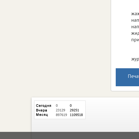
жаж
нап
нап
жид
при
жу
Печа