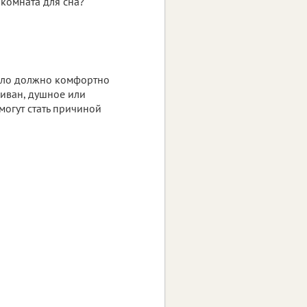
 комната для сна?
 тело должно комфортно
диван, душное или
могут стать причиной