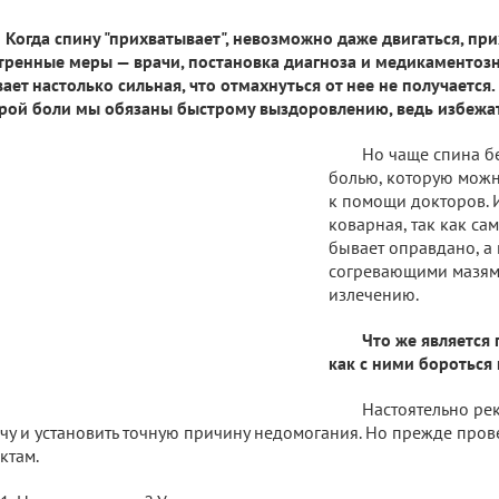
Когда спину "прихватывает", невозможно даже двигаться, пр
тренные меры — врачи, постановка диагноза и медикаментозн
ает настолько сильная, что отмахнуться от нее не получается.
рой боли мы обязаны быстрому выздоровлению, ведь избежат
Но чаще спина б
болью, которую можн
к помощи докторов. И
коварная, так как са
бывает оправдано, а
согревающими мазям
излечению.
Что же является 
как с ними бороться 
Настоятельно ре
чу и установить точную причину недомогания. Но прежде прове
ктам.