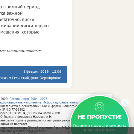
то в зимний период
ется важной
статочно, диски
оживании диски теряют
 смещения, которые
ным познавательным
8 февраля 2019 г. 12:06
аксим Селинский, фото: Depositphotos
 ООО
"Регион центр" 2004 - 2026
нформационное наполнение: Информационное агентство vRossii.ru
видетельство о регистрации СМИ информационного агентства vRossii.ru
А № ФС 77‑35502
ыдано РОСКОМНАДЗОРом 04 марта 2009г.
НЕ ПРОПУСТИ!
 О. Главного редактора Нарыков А. Н.
аннеры на портале размещаются на правах рекламы.
еклама на портале:
Главные новости региона
екламное агентство "Умный маркетинг" тел. 7-910-267-70-40,
в вашей почте!
mail: umnyy.marketing@yandex.ru