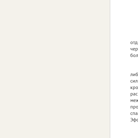
отд
чер
бол
либ
сил
кро
рас
меж
про
спа
Эфф