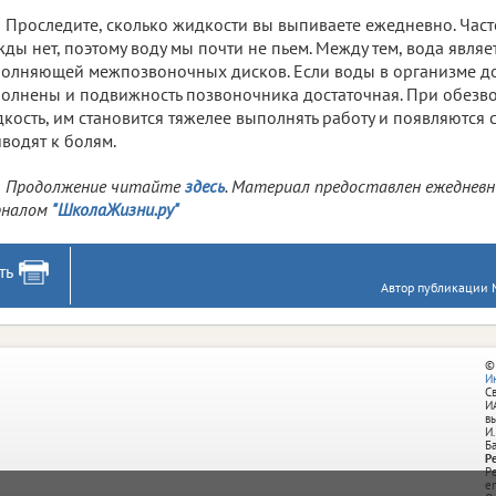
Проследите, сколько жидкости вы выпиваете ежедневно. Час
ды нет, поэтому воду мы почти не пьем. Между тем, вода явля
олняющей межпозвоночных дисков. Если воды в организме до
олнены и подвижность позвоночника достаточная. При обезв
кость, им становится тяжелее выполнять работу и появляются
водят к болям.
Продолжение читайте
здесь
. Материал предоставлен ежеднев
рналом
"ШколаЖизни.ру"
ть
Автор публикации М
©
И
С
И
в
И.
Б
Р
Р
e