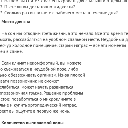
На чем вы спите? У вас есть кровать для спальни и отдельная
Пьете ли вы достаточно жидкости?
Сколько раз вы встаете с рабочего места в течение дня?
Место для сна
На сон мы отводим треть жизни, а это немало. Все это время
ыхать, расслабляться на удобном спальном месте. Неудобный 
есчур холодное помещение, старый матрас — все эти моменты 
ей в спине.
Если климат некомфортный, вы можете
о съеживаться в неудобной позе, либо
ьно обезвоживать организм. Из-за плохой
вати позвоночник не сможет
слабиться, может начать развиваться
позвоночная грыжа. Решение проблемы
стое: позаботиться о микроклимате в
льне и купить ортопедический матрас.
ект вы ощутите в первую же ночь.
Количество выпиваемой воды