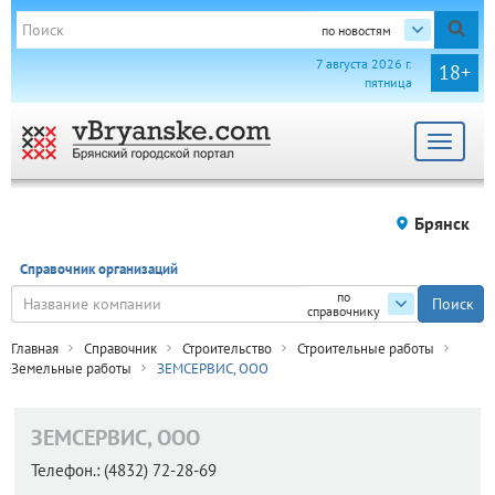
по новостям
7 августа 2026 г.
18+
пятница
Toggle
navigat
Брянск
Справочник организаций
по
справочнику
Главная
Справочник
Строительство
Строительные работы
Земельные работы
ЗЕМСЕРВИС, ООО
ЗЕМСЕРВИС, ООО
Телефон.:
(4832) 72-28-69