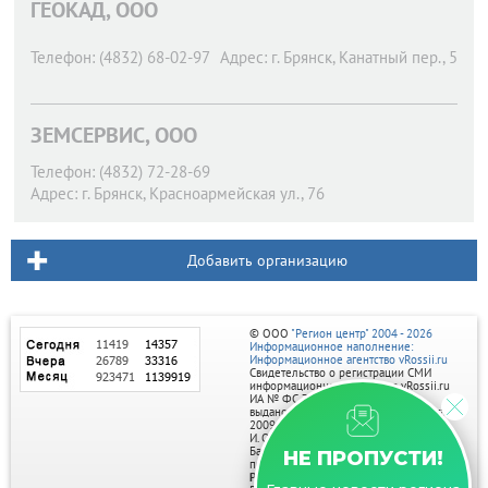
ГЕОКАД, ООО
Телефон:
(4832) 68-02-97
Адрес:
г. Брянск,
Канатный пер., 5
ЗЕМСЕРВИС, ООО
Телефон:
(4832) 72-28-69
Адрес:
г. Брянск,
Красноармейская ул., 76
Добавить организацию
© ООО
"Регион центр" 2004 - 2026
Информационное наполнение:
Информационное агентство vRossii.ru
Свидетельство о регистрации СМИ
информационного агентства vRossii.ru
ИА № ФС 77‑35502
выдано РОСКОМНАДЗОРом 04 марта
2009г.
И. О. Главного редактора Нарыков А. Н.
Баннеры на портале размещаются на
НЕ ПРОПУСТИ!
правах рекламы.
Реклама на портале: