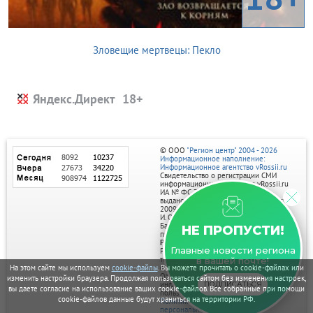
Зловещие мертвецы: Пекло
Яндекс.Директ
© ООО
"Регион центр" 2004 - 2026
Информационное наполнение:
Информационное агентство vRossii.ru
Свидетельство о регистрации СМИ
информационного агентства vRossii.ru
ИА № ФС 77‑35502
выдано РОСКОМНАДЗОРом 04 марта
2009г.
И. О. Главного редактора Нарыков А. Н.
Баннеры на портале размещаются на
НЕ ПРОПУСТИ!
правах рекламы.
Реклама на портале:
Главные новости региона
Рекламное агентство "Умный маркетинг"
тел. 7-910-267-70-40,
в вашей почте!
email: umnyy.marketing@yandex.ru
На этом сайте мы используем
cookie-файлы
. Вы можете прочитать о cookie-файлах или
Отдельные публикации могут содержать
изменить настройки браузера. Продолжая пользоваться сайтом без изменения настроек,
информацию, не предназначенную для
ПОДПИСАТЬСЯ
вы даете согласие на использование ваших cookie-файлов. Все собранные при помощи
пользователей до 18 лет.
cookie-файлов данные будут храниться на территории РФ.
Политика в отношении обработки
персональных данных