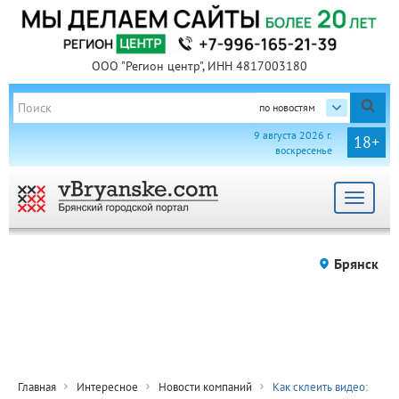
ООО "Регион центр", ИНН 4817003180
по новостям
9 августа 2026 г.
18+
воскресенье
Toggle
navigat
Брянск
Главная
Интересное
Новости компаний
Как склеить видео: