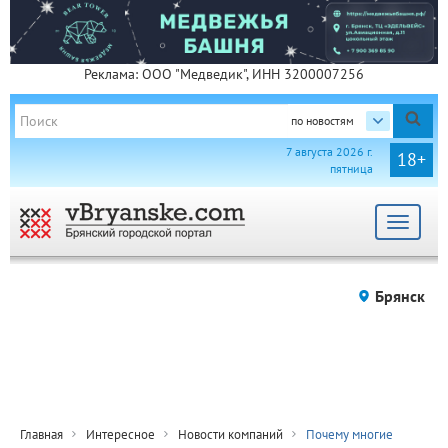
Реклама: ООО "Медведик", ИНН 3200007256
по новостям
7 августа 2026 г.
18+
пятница
Toggle
navigat
Брянск
Главная
Интересное
Новости компаний
Почему многие