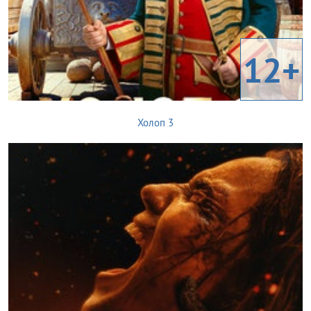
12+
Холоп 3