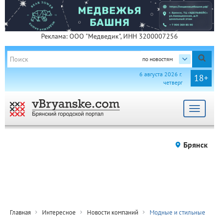
Реклама: ООО "Медведик", ИНН 3200007256
по новостям
6 августа 2026 г.
18+
четверг
Toggle
navigat
Брянск
Главная
Интересное
Новости компаний
Модные и стильные