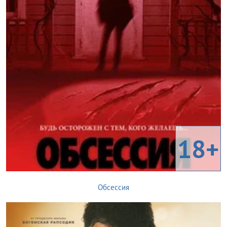
18+
Обсессия