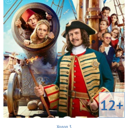
12+
Холоп 3