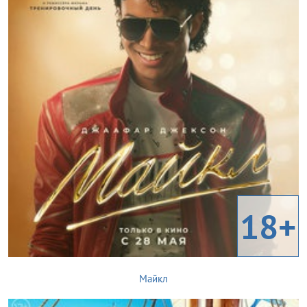
18+
Майкл