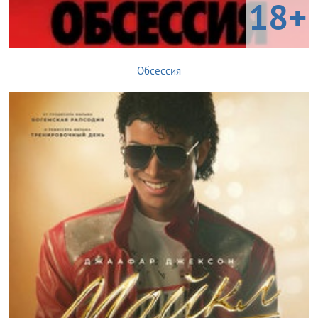
18+
Обсессия