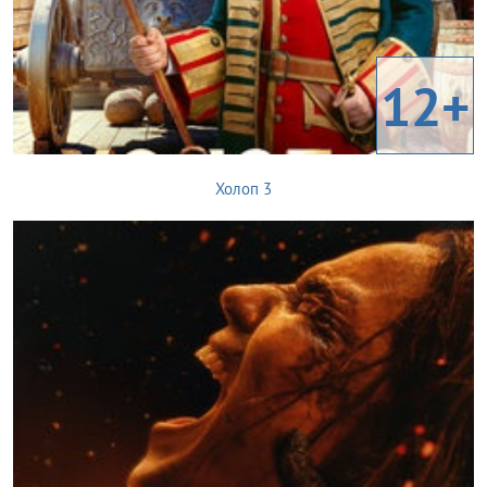
12+
Холоп 3