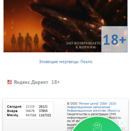
18+
Зловещие мертвецы: Пекло
Яндекс.Директ
© ООО
"Регион центр" 2004 - 2026
Информационное наполнение:
Информационное агентство vRossii.ru
Свидетельство о регистрации СМИ
информационного агентства vRossii.ru
ИА № ФС 77‑35502
выдано РОСКОМНАДЗОРом 04 марта
2009г.