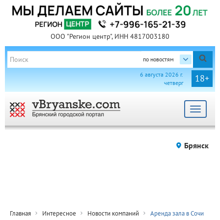
ООО "Регион центр", ИНН 4817003180
по новостям
6 августа 2026 г.
18+
четверг
Toggle
navigat
Брянск
Главная
Интересное
Новости компаний
Аренда зала в Сочи