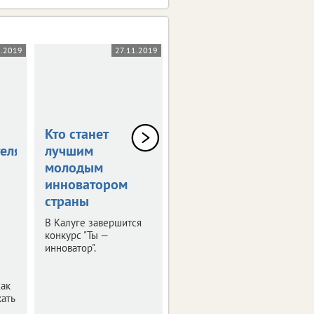
1.2019
27.11.2019
03.10.2019
Кто станет
В столице
елям
лучшим
Черноземья
молодым
прошла пресс-
инноватором
конференция
страны
"РИФ-Воронеж
2019"
В Калуге завершится
конкурс "Ты —
Мероприятие было
инноватор".
посвящено деловой
программе и этапам
подготовки фестиваля
Как
интернет-технологий.
ать