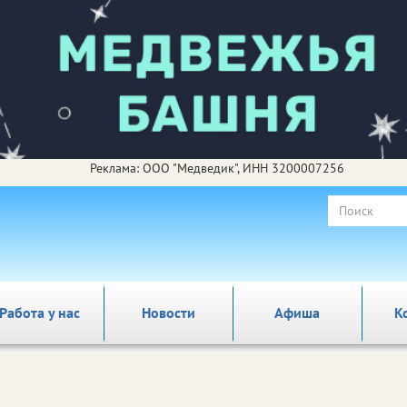
Реклама: ООО "Медведик", ИНН 3200007256
Работа у нас
Новости
Афиша
К