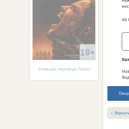
инс
на
18+
Хот
Зловещие мертвецы: Пекло
Нов
Янд
Печа
Вернуть