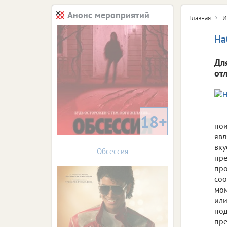
Анонс мероприятий
Главная
И
На
Дл
от
18+
пои
явл
вку
Обсессия
пре
про
соо
мом
или
под
пре