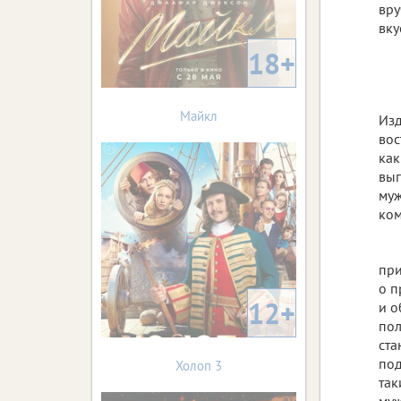
вру
вку
18+
Майкл
Изд
вос
как
выг
муж
ком
при
о п
12+
и о
пол
ста
под
Холоп 3
так
муж