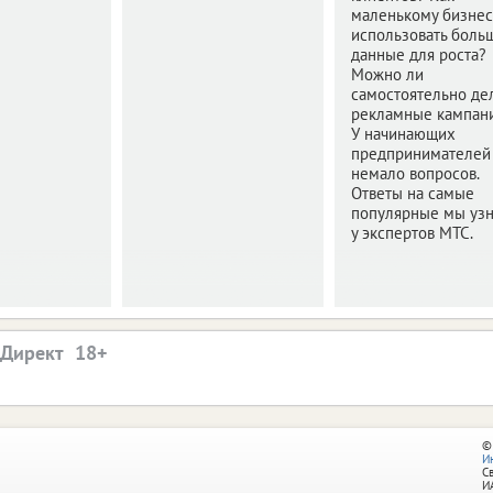
маленькому бизнес
использовать боль
данные для роста?
Можно ли
самостоятельно де
рекламные кампан
У начинающих
предпринимателей
немало вопросов.
Ответы на самые
популярные мы уз
у экспертов МТС.
.Директ
©
И
С
И