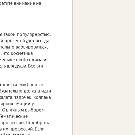
ратите внимание на
я такой популярностью.
й презент будет всегда
тельно варьироваться,
, что косметика
 меньше необходима и
ль для душа. Все эти
поднести ему банные
обязательно должна идти
алата, тапочек, колпака
 ярких эмоций у
ов. Отличным выбором
 Тематические
 профессии. Подобрать
угих профессий. Если
набор садовых