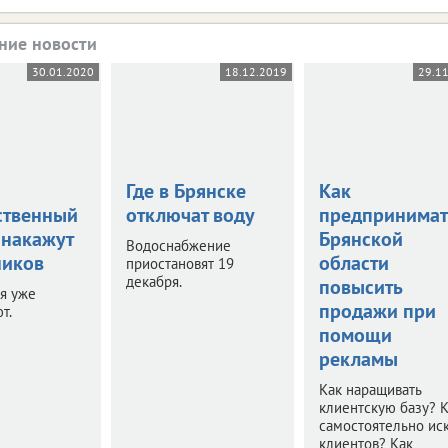
ние новости
30.01.2020
18.12.2019
29.1
Где в Брянске
Как
ственный
отключат воду
предпринимат
 накажут
Брянской
Водоснабжение
иков
области
приостановят 19
декабря.
повысить
я уже
продажи при
т.
помощи
рекламы
Как наращивать
клиентскую базу? 
самостоятельно иск
клиентов? Как