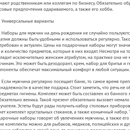
чают родственникам или коллегам по бизнесу. Обязательно об
совые предпочтения одариваемого, а также его хобби.
Универсальные варианты
Наборы для мужчин на день рождения не случайно пользуютс
елия должны быть удобными и использоваться регулярно. Тако
требован и актуален. Цены на подарочные наборы могут значи
 и количество предметов, которые в них входят. Несмотря на то
лядит исключительно женским атрибутом, на практике она не
чинам. Это может быть дезодорант, крем, набор для бритья и ге
поненты обеспечат максимальный комфорт в любой ситуации.
Если мужчина регулярно посещает баню, то самое время пре
надлежности в качестве подарка. Стоит заметить, что речь не 
редметах гигиены. Комплект может быть составлен из банного х
бязательно веника. Такой презент обязательно вызовет немало
учателя. Эстеты будут рады получить набор столовых прибор
нет комплект хрустальных стаканов, а также коньячный набор.
арочные наборы говорят об увлечениях мужчины, а также его
ие комплекты можно для рыбаков, медиков, полицейских и др
чина заботится о своей даче, то ему можно порекомендовать 