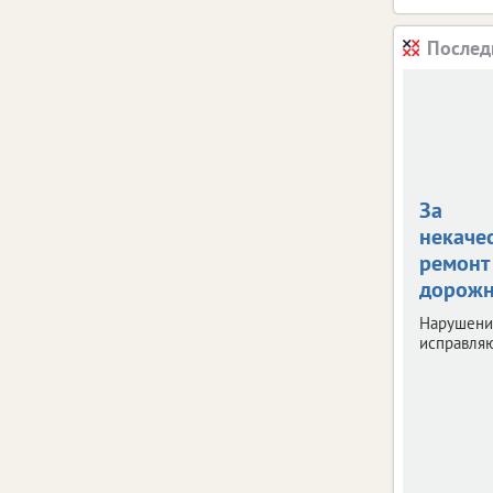
Послед
За
некаче
ремонт
дорожн
Нарушени
исправляю