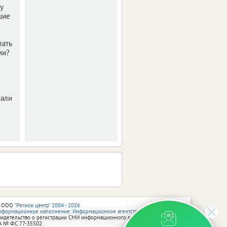
у
шие
лать
ии?
нали
 ООО
"Регион центр" 2004 - 2026
нформационное наполнение: Информационное агентство vRossii.ru
видетельство о регистрации СМИ информационного агентства vRossii.ru
А № ФС 77‑35502