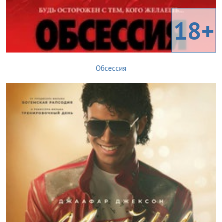
18+
Обсессия