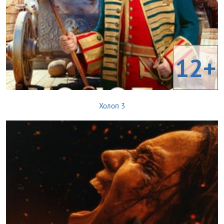
12+
Холоп 3