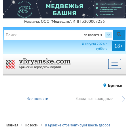
Реклама: ООО "Медведик", ИНН 3200007256
по новостям
8 августа 2026 г.
18+
суббота
Toggle
navigat
Брянск
Все новости
Заводные выходные
Главная
Новости
В Брянске отремонтируют шесть дворов