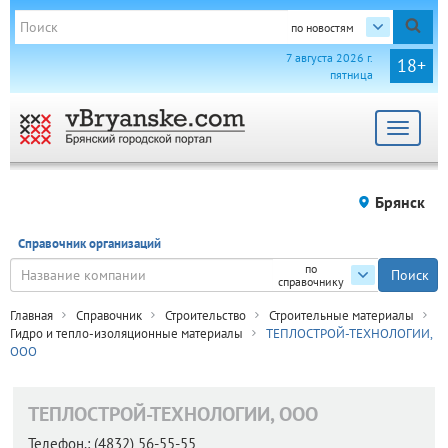
по новостям
7 августа 2026 г.
18+
пятница
Toggle
navigat
Брянск
Справочник организаций
по
справочнику
Главная
Справочник
Строительство
Строительные материалы
Гидро и тепло-изоляционные материалы
ТЕПЛОСТРОЙ-ТЕХНОЛОГИИ,
ООО
ТЕПЛОСТРОЙ-ТЕХНОЛОГИИ, ООО
Телефон.:
(4832) 56-55-55