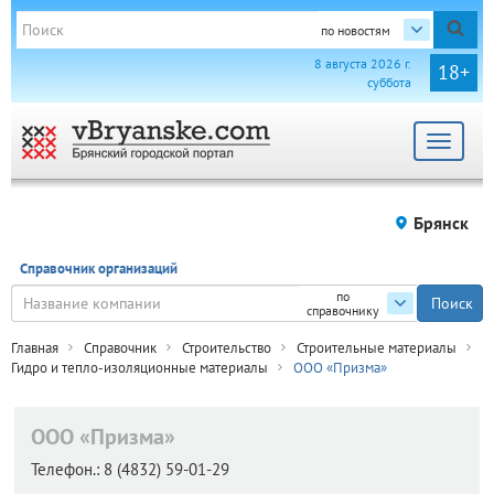
по новостям
8 августа 2026 г.
18+
суббота
Toggle
navigat
Брянск
Справочник организаций
по
справочнику
Главная
Справочник
Строительство
Строительные материалы
Гидро и тепло-изоляционные материалы
ООО «Призма»
ООО «Призма»
Телефон.:
8 (4832) 59-01-29