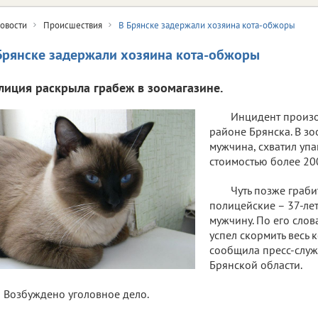
овости
Происшествия
В Брянске задержали хозяина кота-обжоры
Брянске задержали хозяина кота-обжоры
лиция раскрыла грабеж в зоомагазине.
Инцидент произ
районе Брянска. В з
мужчина, схватил уп
стоимостью более 20
Чуть позже граб
полицейские – 37-ле
мужчину. По его слов
успел скормить весь к
сообщила пресс-слу
Брянской области.
Возбуждено уголовное дело.