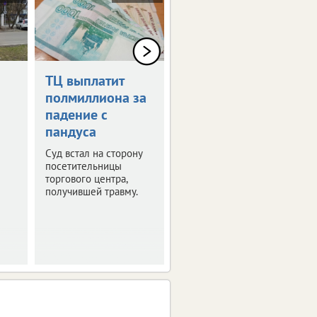
ТЦ выплатит
Дрон-камикадзе
полмиллиона за
ударил по
падение с
автомобилю в
пандуса
Брянской
области
Суд встал на сторону
посетительницы
Ранены четыре
торгового центра,
человека.
получившей травму.