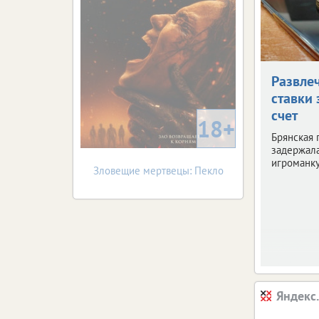
Развле
ставки 
счет
18+
Брянская 
задержала
игроманку
Зловещие мертвецы: Пекло
Яндекс