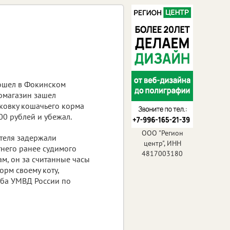
ошел в Фокинском
оомагазин зашел
аковку кошачьего корма
00 рублей и убежал.
ООО "Регион
ителя задержали
центр", ИНН
тнего ранее судимого
4817003180
ам, он за считанные часы
орм своему коту,
жба УМВД России по