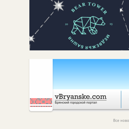
Все ново