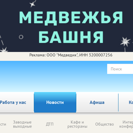
Реклама: ООО "Медведик", ИНН 3200007256
Работа у нас
Новости
Афиша
К
Заводные
Кафе и
Инте
сти
ДТП
Общество
выходные
рестораны
конфе