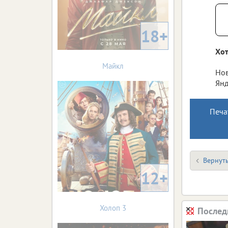
18+
Хот
Майкл
Нов
Янд
Печа
Вернуть
12+
Холоп 3
Послед