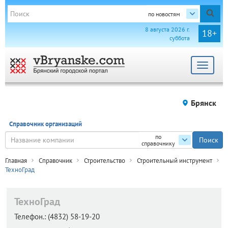
по новостям
8 августа 2026 г.
18+
суббота
Toggle
navigat
Брянск
Справочник организаций
по
справочнику
Главная
Справочник
Строительство
Строительный инструмент
ТехноГрад
ТехноГрад
Телефон.:
(4832) 58-19-20