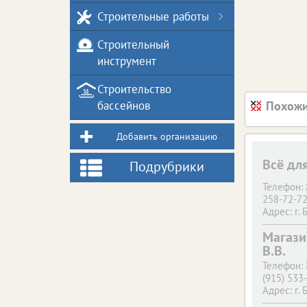
Строительные работы
Строительный
инструмент
Строительство
бассейнов
Похожи
Добавить организацию
Всё дл
Подрубрики
Телефон:
258-72-7
Адрес:
г. 
Брянск, у
Магази
В.В.
Телефон:
(915) 533
Адрес:
г. 