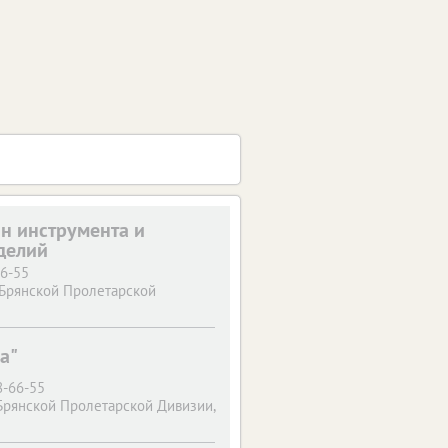
н инструмента и
делий
66-55
 Брянской Пролетарской
а"
8-66-55
Брянской Пролетарской Дивизии,