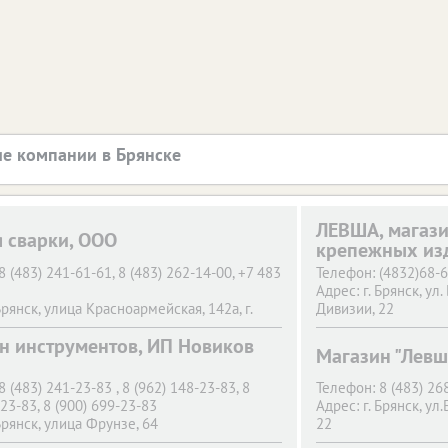
е компании в Брянске
ЛЕВША, магази
я сварки, ООО
крепежных из
8 (483) 241-61-61, 8 (483) 262-14-00, +7 483
Телефон:
(4832)68-
2
Адрес:
г. Брянск,
ул.
Брянск,
улица Красноармейская, 142а, г.
Дивизии, 22
л. Димитрова 58
н инструментов, ИП Новиков
Магазин "Левш
8 (483) 241-23-83 , 8 (962) 148-23-83, 8
Телефон:
8 (483) 26
-23-83, 8 (900) 699-23-83
Адрес:
г. Брянск,
ул.
Брянск,
улица Фрунзе, 64
22