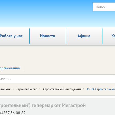
Работа у нас
Новости
Афиша
К
организаций
авочник
Строительство
Строительный инструмент
ООО "Строительный
троительный", гипермаркет Мегастрой
(4832)36-08-82