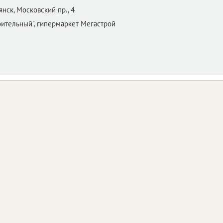
янск,
Московский пр., 4
оительный", гипермаркет Мегастрой