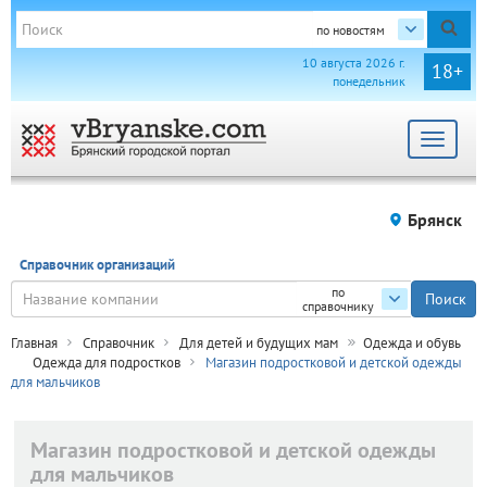
по новостям
10 августа 2026 г.
18+
понедельник
Toggle
navigat
Брянск
Справочник организаций
по
справочнику
Главная
Справочник
Для детей и будущих мам
Одежда и обувь
Одежда для подростков
Магазин подростковой и детской одежды
для мальчиков
Магазин подростковой и детской одежды
для мальчиков