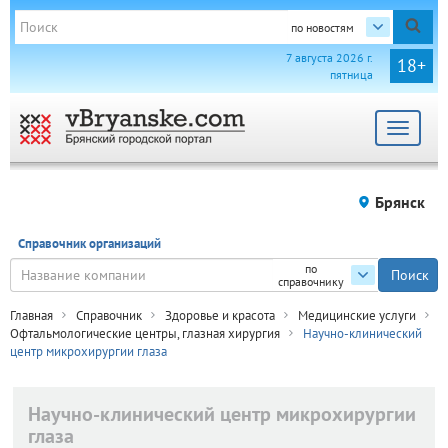
по новостям
7 августа 2026 г.
18+
пятница
Toggle
navigat
Брянск
Справочник организаций
по
справочнику
Главная
Справочник
Здоровье и красота
Медицинские услуги
Офтальмологические центры, глазная хирургия
Научно-клинический
центр микрохирургии глаза
Научно-клинический центр микрохирургии
глаза