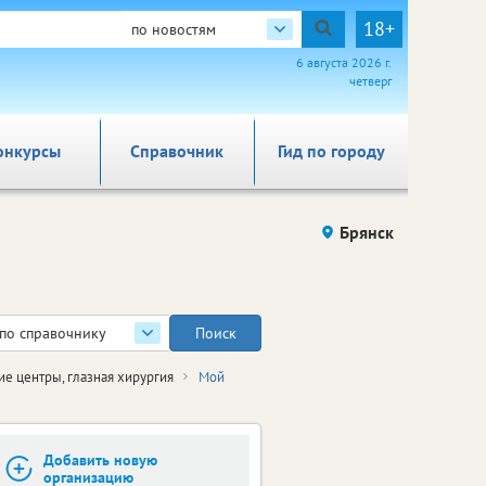
18+
по новостям
6 августа 2026 г.
четверг
онкурсы
Справочник
Гид по городу
Брянск
по справочнику
е центры, глазная хирургия
Мой
Добавить новую
организацию