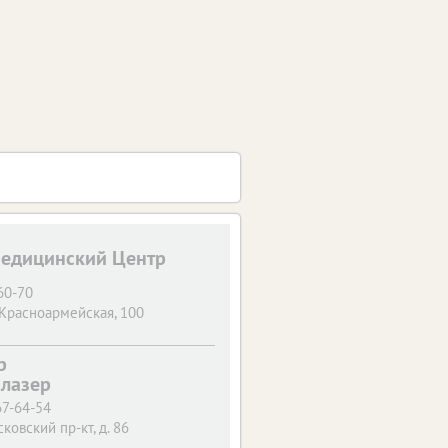
Медицинский Центр
60-70
 Красноармейская, 100
р
лазер
67-64-54
ковский пр-кт, д. 86