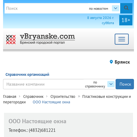
по новостям
8 августа 2026 г.
18+
суббота
Toggle
navigat
Брянск
Справочник организаций
по
справочнику
Главная
Справочник
Строительство
Пластиковые конструкции и
перегородки
ООО Настоящие окна
ООО Настоящие окна
Телефон.:
(4832)681221