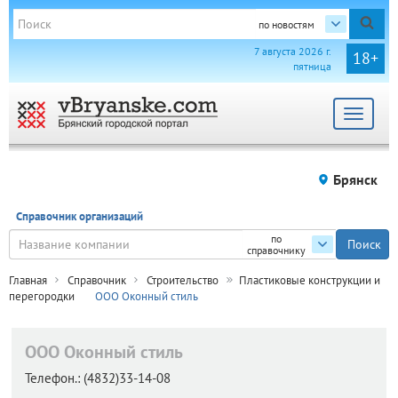
по новостям
7 августа 2026 г.
18+
пятница
Toggle
navigat
Брянск
Справочник организаций
по
справочнику
Главная
Справочник
Строительство
Пластиковые конструкции и
перегородки
ООО Оконный стиль
ООО Оконный стиль
Телефон.:
(4832)33-14-08