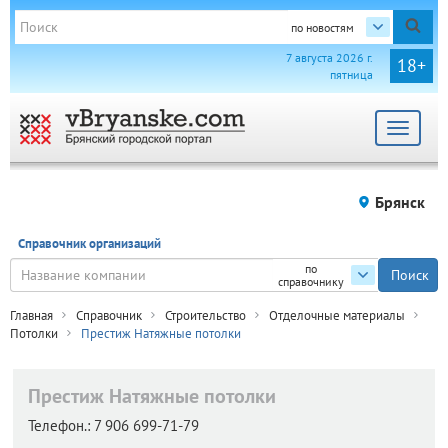
по новостям
7 августа 2026 г.
18+
пятница
Toggle
navigat
Брянск
Справочник организаций
по
справочнику
Главная
Справочник
Строительство
Отделочные материалы
Потолки
Престиж Натяжные потолки
Престиж Натяжные потолки
Телефон.:
7 906 699-71-79