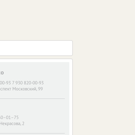
со
-00-93 7 930 820-00-93
спект Московский, 99
 30–01–75
 Некрасова, 2