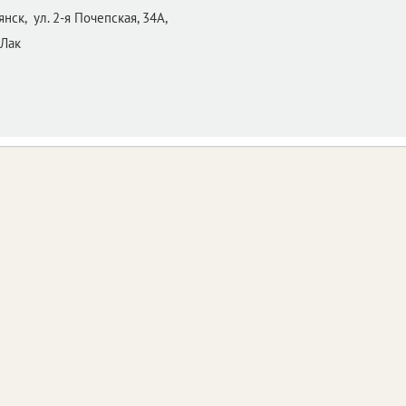
янск,
ул. 2-я Почепская, 34A,
Лак