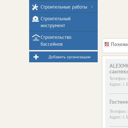
Строительные работы
Строительный
инструмент
Строительство
бассейнов
Похожи
Добавить организацию
ALEXMO
сантех
Телефон:
Адрес:
г. 
Гостин
Телефон:
Адрес:
г. 