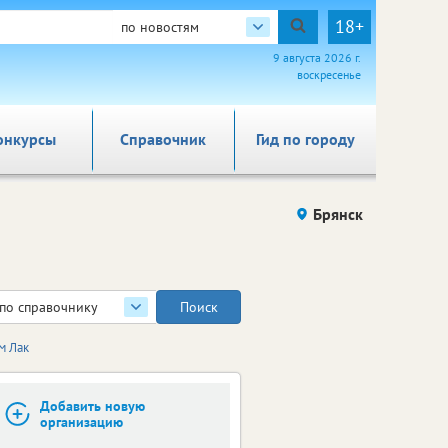
18+
по новостям
9 августа 2026 г.
воскресенье
онкурсы
Справочник
Гид по городу
Брянск
по справочнику
м Лак
Добавить новую
организацию