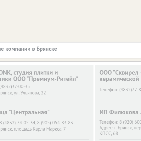
е компании в Брянске
NK, студия плитки и
OOO "Сквирел-
ники ООО "Премиум-Ритейл"
керамической 
(4832)37-00-35
Телефон:
(4832)72-
Брянск,
ул. Ульянова, 22
ица "Центральная"
ИП Филюкова Л
Телефон:
8 (920) 60
8 (4832) 74-05-34, 8 (905) 054-83-83
Адрес:
г. Брянск,
пер
Брянск,
площадь Карла Маркса, 7
КПСС, 68