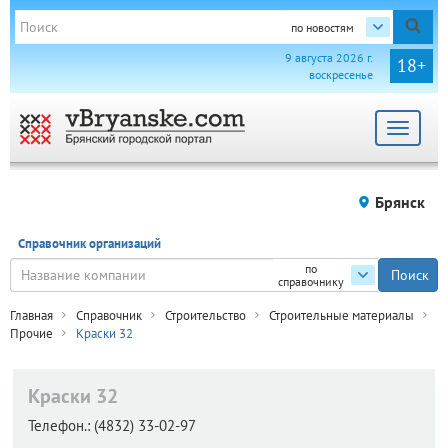
по новостям
9 августа 2026 г.
18+
воскресенье
Toggle
navigat
Брянск
Справочник организаций
по
справочнику
Главная
Справочник
Строительство
Строительные материалы
Прочие
Краски 32
Краски 32
Телефон.:
(4832) 33-02-97