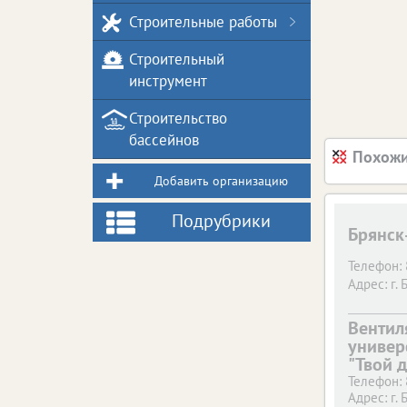
Строительные работы
Строительный
инструмент
Строительство
бассейнов
Похожи
Добавить организацию
Подрубрики
Брянск
Телефон:
Адрес:
г. 
Вентил
универ
"Твой 
Телефон:
Адрес:
г. 