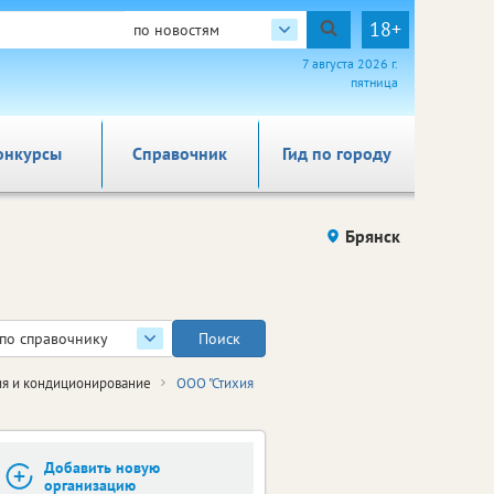
18+
по новостям
7 августа 2026 г.
пятница
онкурсы
Справочник
Гид по городу
Брянск
по справочнику
я и кондиционирование
ООО "Стихия
Добавить новую
организацию