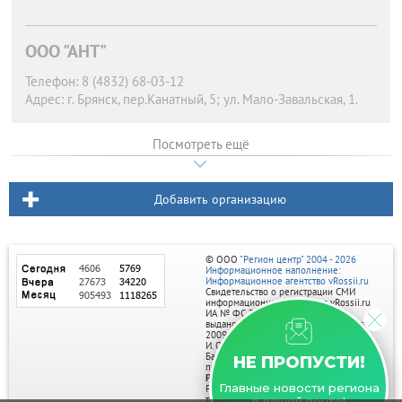
ООО "АНТ"
Телефон:
8 (4832) 68-03-12
Адрес:
г. Брянск,
пер.Канатный, 5; ул. Мало-Завальская, 1.
Посмотреть ещё
Добавить организацию
© ООО
"Регион центр" 2004 - 2026
Информационное наполнение:
Информационное агентство vRossii.ru
Свидетельство о регистрации СМИ
информационного агентства vRossii.ru
ИА № ФС 77‑35502
выдано РОСКОМНАДЗОРом 04 марта
2009г.
И. О. Главного редактора Нарыков А. Н.
Баннеры на портале размещаются на
НЕ ПРОПУСТИ!
правах рекламы.
Реклама на портале:
Главные новости региона
Рекламное агентство "Умный маркетинг"
тел. 7-910-267-70-40,
в вашей почте!