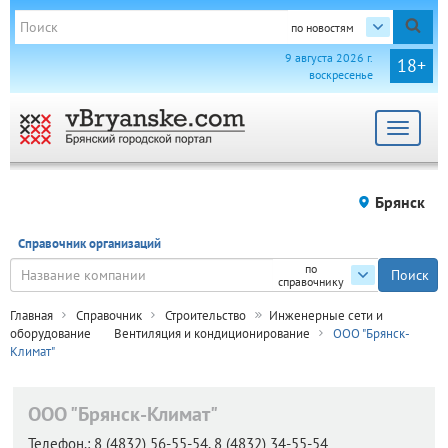
по новостям
9 августа 2026 г.
18+
воскресенье
Toggle
navigat
Брянск
Справочник организаций
по
справочнику
Главная
Справочник
Строительство
Инженерные сети и
оборудование
Вентиляция и кондиционирование
ООО "Брянск-
Климат"
ООО "Брянск-Климат"
Телефон.:
8 (4832) 56-55-54, 8 (4832) 34-55-54