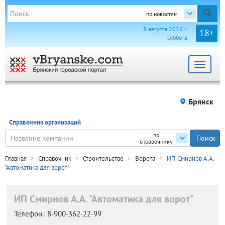
по новостям
8 августа 2026 г.
18+
суббота
Toggle
navigat
Брянск
Справочник организаций
по
справочнику
Главная
Справочник
Строительство
Ворота
ИП Смирнов А.А.
"Автоматика для ворот"
ИП Смирнов А.А. "Автоматика для ворот"
Телефон.:
8-900-362-22-99