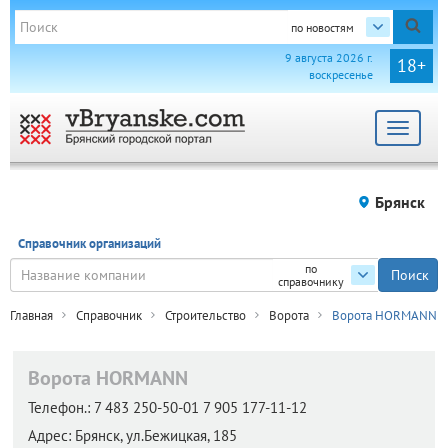
по новостям
9 августа 2026 г.
18+
воскресенье
Toggle
navigat
Брянск
Справочник организаций
по
справочнику
Главная
Справочник
Строительство
Ворота
Ворота HORMANN
Ворота HORMANN
Телефон.:
7 483 250-50-01 7 905 177-11-12
Адрес:
Брянск,
ул.Бежицкая, 185