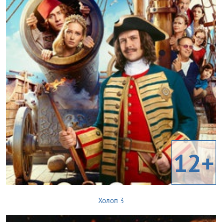
12+
Холоп 3