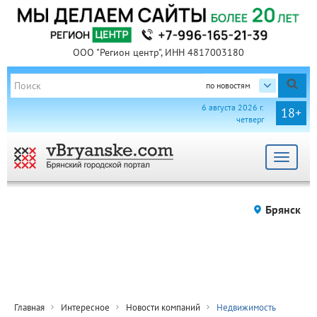
ООО "Регион центр", ИНН 4817003180
по новостям
6 августа 2026 г.
18+
четверг
Toggle
navigat
Брянск
Главная
Интересное
Новости компаний
Недвижимость